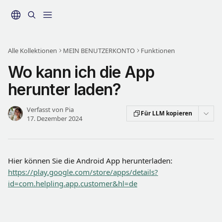
Zum Hauptinhalt springen
Alle Kollektionen
MEIN BENUTZERKONTO
Funktionen
Wo kann ich die App
herunter laden?
Verfasst von
Pia
Für LLM kopieren
17. Dezember 2024
Hier können Sie die Android App herunterladen:
https://play.google.com/store/apps/details?
id=com.helpling.app.customer&hl=de